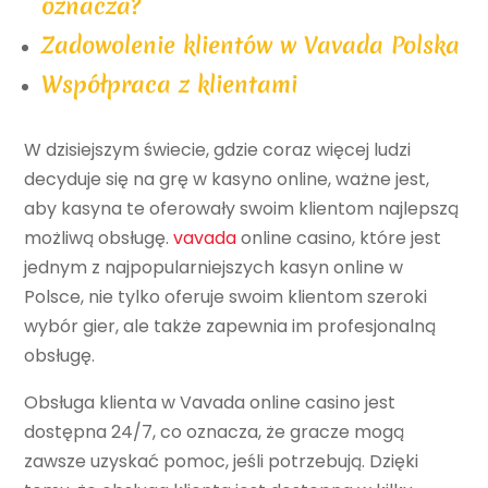
oznacza?
Zadowolenie klientów w Vavada Polska
Współpraca z klientami
W dzisiejszym świecie, gdzie coraz więcej ludzi
decyduje się na grę w kasyno online, ważne jest,
aby kasyna te oferowały swoim klientom najlepszą
możliwą obsługę.
vavada
online casino, które jest
jednym z najpopularniejszych kasyn online w
Polsce, nie tylko oferuje swoim klientom szeroki
wybór gier, ale także zapewnia im profesjonalną
obsługę.
Obsługa klienta w Vavada online casino jest
dostępna 24/7, co oznacza, że gracze mogą
zawsze uzyskać pomoc, jeśli potrzebują. Dzięki