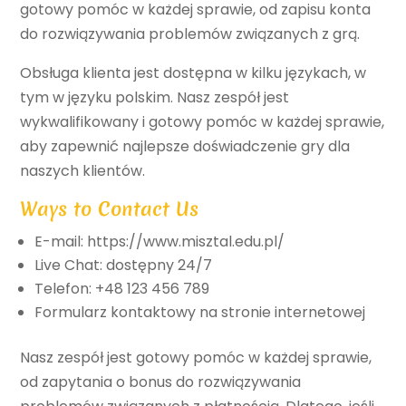
gotowy pomóc w każdej sprawie, od zapisu konta
do rozwiązywania problemów związanych z grą.
Obsługa klienta jest dostępna w kilku językach, w
tym w języku polskim. Nasz zespół jest
wykwalifikowany i gotowy pomóc w każdej sprawie,
aby zapewnić najlepsze doświadczenie gry dla
naszych klientów.
Ways to Contact Us
E-mail: https://www.misztal.edu.pl/
Live Chat: dostępny 24/7
Telefon: +48 123 456 789
Formularz kontaktowy na stronie internetowej
Nasz zespół jest gotowy pomóc w każdej sprawie,
od zapytania o bonus do rozwiązywania