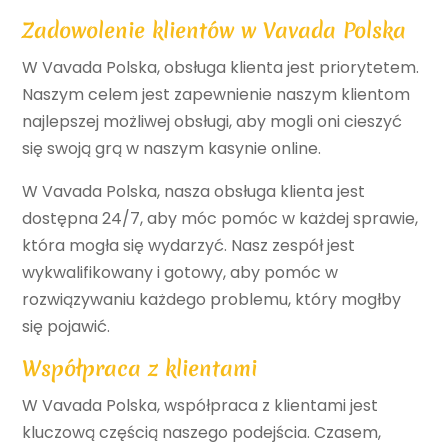
Zadowolenie klientów w Vavada Polska
W Vavada Polska, obsługa klienta jest priorytetem.
Naszym celem jest zapewnienie naszym klientom
najlepszej możliwej obsługi, aby mogli oni cieszyć
się swoją grą w naszym kasynie online.
W Vavada Polska, nasza obsługa klienta jest
dostępna 24/7, aby móc pomóc w każdej sprawie,
która mogła się wydarzyć. Nasz zespół jest
wykwalifikowany i gotowy, aby pomóc w
rozwiązywaniu każdego problemu, który mogłby
się pojawić.
Współpraca z klientami
W Vavada Polska, współpraca z klientami jest
kluczową częścią naszego podejścia. Czasem,