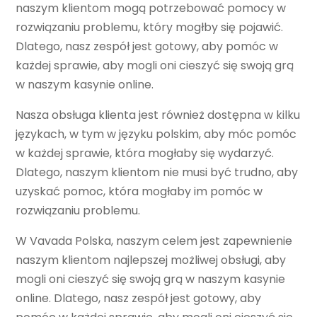
naszym klientom mogą potrzebować pomocy w
rozwiązaniu problemu, który mogłby się pojawić.
Dlatego, nasz zespół jest gotowy, aby pomóc w
każdej sprawie, aby mogli oni cieszyć się swoją grą
w naszym kasynie online.
Nasza obsługa klienta jest również dostępna w kilku
językach, w tym w języku polskim, aby móc pomóc
w każdej sprawie, która mogłaby się wydarzyć.
Dlatego, naszym klientom nie musi być trudno, aby
uzyskać pomoc, która mogłaby im pomóc w
rozwiązaniu problemu.
W Vavada Polska, naszym celem jest zapewnienie
naszym klientom najlepszej możliwej obsługi, aby
mogli oni cieszyć się swoją grą w naszym kasynie
online. Dlatego, nasz zespół jest gotowy, aby