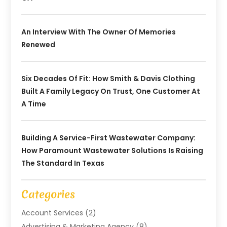
An Interview With The Owner Of Memories
Renewed
Six Decades Of Fit: How Smith & Davis Clothing
Built A Family Legacy On Trust, One Customer At
A Time
Building A Service-First Wastewater Company:
How Paramount Wastewater Solutions Is Raising
The Standard In Texas
Categories
Account Services
(2)
Advertising & Marketing Agency
(8)