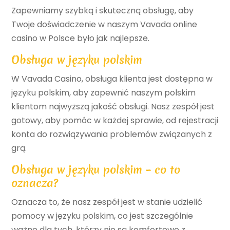
Zapewniamy szybką i skuteczną obsługę, aby
Twoje doświadczenie w naszym Vavada online
casino w Polsce było jak najlepsze.
Obsługa w języku polskim
W Vavada Casino, obsługa klienta jest dostępna w
języku polskim, aby zapewnić naszym polskim
klientom najwyższą jakość obsługi. Nasz zespół jest
gotowy, aby pomóc w każdej sprawie, od rejestracji
konta do rozwiązywania problemów związanych z
grą.
Obsługa w języku polskim – co to
oznacza?
Oznacza to, że nasz zespół jest w stanie udzielić
pomocy w języku polskim, co jest szczególnie
ważne dla tych, którzy nie są komfortowo z