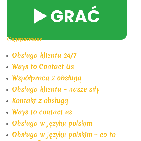
obsługa klienta
▶️ GRAĆ
Содержимое
Obsługa klienta 24/7
Ways to Contact Us
Współpraca z obsługą
Obsługa klienta – nasze siły
Kontakt z obsługą
Ways to contact us
Obsługa w języku polskim
Obsługa w języku polskim – co to