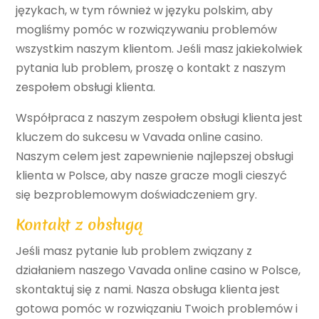
językach, w tym również w języku polskim, aby
mogliśmy pomóc w rozwiązywaniu problemów
wszystkim naszym klientom. Jeśli masz jakiekolwiek
pytania lub problem, proszę o kontakt z naszym
zespołem obsługi klienta.
Współpraca z naszym zespołem obsługi klienta jest
kluczem do sukcesu w Vavada online casino.
Naszym celem jest zapewnienie najlepszej obsługi
klienta w Polsce, aby nasze gracze mogli cieszyć
się bezproblemowym doświadczeniem gry.
Kontakt z obsługą
Jeśli masz pytanie lub problem związany z
działaniem naszego Vavada online casino w Polsce,
skontaktuj się z nami. Nasza obsługa klienta jest
gotowa pomóc w rozwiązaniu Twoich problemów i