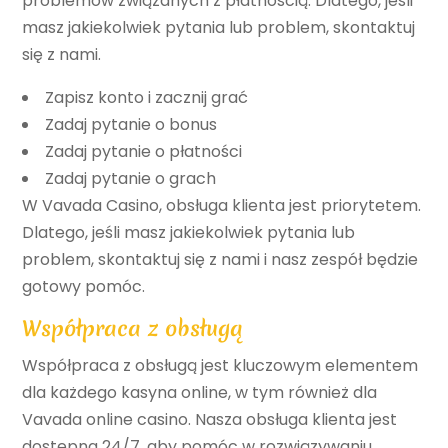
problemów związanych z płatnością. Dlatego, jeśli
masz jakiekolwiek pytania lub problem, skontaktuj
się z nami.
Zapisz konto i zacznij grać
Zadaj pytanie o bonus
Zadaj pytanie o płatności
Zadaj pytanie o grach
W Vavada Casino, obsługa klienta jest priorytetem.
Dlatego, jeśli masz jakiekolwiek pytania lub
problem, skontaktuj się z nami i nasz zespół będzie
gotowy pomóc.
Współpraca z obsługą
Współpraca z obsługą jest kluczowym elementem
dla każdego kasyna online, w tym również dla
Vavada online casino. Nasza obsługa klienta jest
dostępna 24/7, aby pomóc w rozwiązywaniu