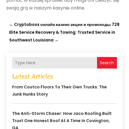
pomóc w każdej sprawie, aby mogli oni cieszyć się
swoją grą w naszym kasynie online.
←
Cryptoboss онлайн казино акции и промокоды.728
Elite Service Recovery & Towing: Trusted Service in
Southwest Louisiana
→
Search
Latest Articles
From Costco Floors To Their Own Trucks: The
Junk Hunks Story
The Anti-Storm Chaser: How Jaco Roofing Built
Trust One Honest Roof At A Time In Covington,
GA