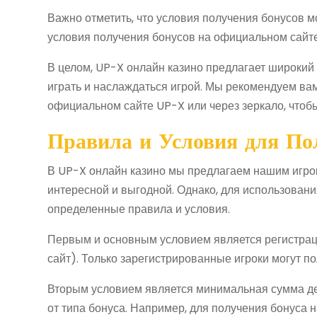
Важно отметить, что условия получения бонусов м
условия получения бонусов на официальном сайте
В целом, UP-X онлайн казино предлагает широкий 
играть и наслаждаться игрой. Мы рекомендуем ва
официальном сайте UP-X или через зеркало, чтобы
Правила и Условия для По
В UP-X онлайн казино мы предлагаем нашим игрок
интересной и выгодной. Однако, для использовани
определенные правила и условия.
Первым и основным условием является регистра
сайт). Только зарегистрированные игроки могут по
Вторым условием является минимальная сумма де
от типа бонуса. Например, для получения бонуса 