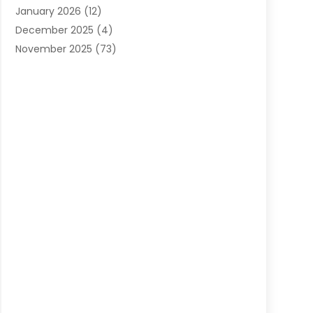
January 2026
(12)
Automotive Repair
(2)
December 2025
(4)
Baby Products
(1)
November 2025
(73)
Beauty
(3)
October 2025
(15)
Beauty Salon
(3)
September 2025
(13)
Bicycle Shop
(1)
August 2025
(9)
Biotechnology Company
(1)
July 2025
(11)
Boat Service
(1)
June 2025
(11)
Bookkeeping Services
(2)
May 2025
(6)
Building Materials Supplier
(1)
April 2025
(14)
Business
(752)
March 2025
(8)
Business Management Consultant
(2)
February 2025
(5)
Buyer & Seller Land Broker
(1)
January 2025
(10)
Cannabis Dispensary
(3)
December 2024
(3)
Cannabis Store
(5)
November 2024
(6)
Carpet Cleaning
(1)
October 2024
(9)
Carpet Cleaning Service
(2)