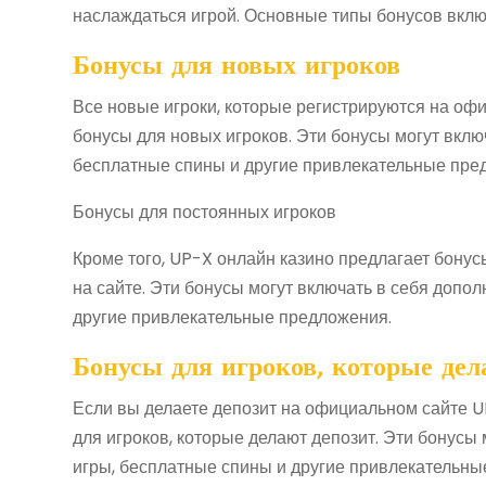
наслаждаться игрой. Основные типы бонусов вклю
Бонусы для новых игроков
Все новые игроки, которые регистрируются на оф
бонусы для новых игроков. Эти бонусы могут вклю
бесплатные спины и другие привлекательные пре
Бонусы для постоянных игроков
Кроме того, UP-X онлайн казино предлагает бонус
на сайте. Эти бонусы могут включать в себя допо
другие привлекательные предложения.
Бонусы для игроков, которые дел
Если вы делаете депозит на официальном сайте U
для игроков, которые делают депозит. Эти бонусы
игры, бесплатные спины и другие привлекательны