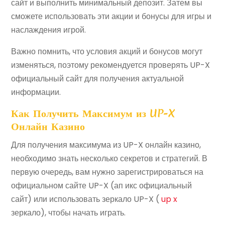
сайт и выполнить минимальный депозит. Затем вы
сможете использовать эти акции и бонусы для игры и
наслаждения игрой.
Важно помнить, что условия акций и бонусов могут
изменяться, поэтому рекомендуется проверять UP-X
официальный сайт для получения актуальной
информации.
Как Получить Максимум из UP-X
Онлайн Казино
Для получения максимума из UP-X онлайн казино,
необходимо знать несколько секретов и стратегий. В
первую очередь, вам нужно зарегистрироваться на
официальном сайте UP-X (ап икс официальный
сайт) или использовать зеркало UP-X (
up x
зеркало), чтобы начать играть.