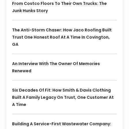
From Costco Floors To Their Own Trucks: The
Junk Hunks Story
The Anti-Storm Chaser: How Jaco Roofing Built
Trust One Honest Roof At A Time In Covington,
GA
An Interview With The Owner Of Memories
Renewed
Six Decades Of Fit: How Smith & Davis Clothing
Built A Family Legacy On Trust, One Customer At
A Time
Building A Service-First Wastewater Company: