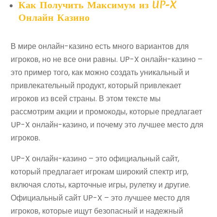
Как Получить Максимум из UP-X
Онлайн Казино
В мире онлайн-казино есть много вариантов для
игроков, но не все они равны. UP-X онлайн-казино –
это пример того, как можно создать уникальный и
привлекательный продукт, который привлекает
игроков из всей страны. В этом тексте мы
рассмотрим акции и промокоды, которые предлагает
UP-X онлайн-казино, и почему это лучшее место для
игроков.
UP-X онлайн-казино – это официальный сайт,
который предлагает игрокам широкий спектр игр,
включая слоты, карточные игры, рулетку и другие.
Официальный сайт UP-X – это лучшее место для
игроков, которые ищут безопасный и надежный