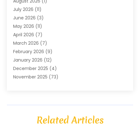
August 2026
(1)
Assam Black Tea
(1)
July 2026
(11)
Assisted Living Facility
(1)
June 2026
(3)
ATM Service
(1)
May 2026
(11)
Attorney
(1)
April 2026
(7)
Audiologist
(1)
March 2026
(7)
Auto Repair
(8)
February 2026
(9)
Automotive
(11)
January 2026
(12)
Automotive Repair
(2)
December 2025
(4)
Baby Products
(1)
November 2025
(73)
Beauty
(3)
October 2025
(15)
Beauty Salon
(3)
September 2025
(13)
Bicycle Shop
(1)
August 2025
(9)
Biotechnology Company
(1)
July 2025
(11)
Boat Service
(1)
Related Articles
June 2025
(11)
Bookkeeping Services
(2)
May 2025
(6)
Building Materials Supplier
(1)
April 2025
(14)
Business
(752)