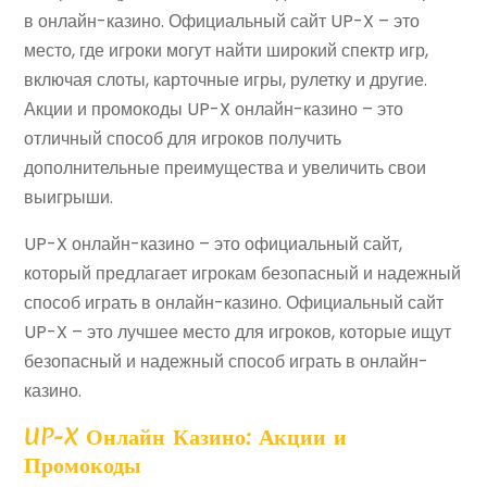
в онлайн-казино. Официальный сайт UP-X – это
место, где игроки могут найти широкий спектр игр,
включая слоты, карточные игры, рулетку и другие.
Акции и промокоды UP-X онлайн-казино – это
отличный способ для игроков получить
дополнительные преимущества и увеличить свои
выигрыши.
UP-X онлайн-казино – это официальный сайт,
который предлагает игрокам безопасный и надежный
способ играть в онлайн-казино. Официальный сайт
UP-X – это лучшее место для игроков, которые ищут
безопасный и надежный способ играть в онлайн-
казино.
UP-X Онлайн Казино: Акции и
Промокоды