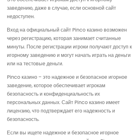
заведению, даже в случае, если основной сайт
недоступен.
Вход на официальный сайт Pinco казино возможен
через регистрацию, которая занимает считанные
минуты. После регистрации игроки получают доступ к
игорному заведению и могут начать играть на деньги
или на тестовые деньги.
Pinco казино – это надежное и безопасное игорное
заведение, которое обеспечивает игрокам
безопасность и конфиденциальность их
персональных данных. Сайт Pinco казино имеет
лицензию, что подтверждает его надежность и
безопасность.
Если вы ищете надежное и безопасное игорное