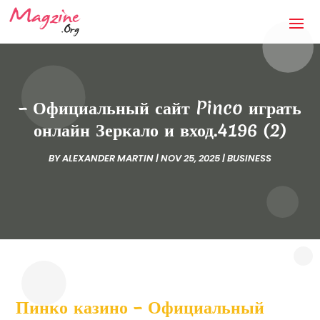
– Официальный сайт Pinco играть
онлайн Зеркало и вход.4196 (2)
BY
ALEXANDER MARTIN
|
NOV 25, 2025
|
BUSINESS
Пинко казино – Официальный