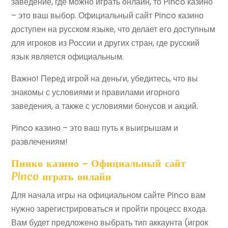
заведение, где можно играть онлайн, то Pinco казино
– это ваш выбор. Официальный сайт Pinco казино
доступен на русском языке, что делает его доступным
для игроков из России и других стран, где русский
язык является официальным.
Важно! Перед игрой на деньги, убедитесь, что вы
знакомы с условиями и правилами игорного
заведения, а также с условиями бонусов и акций.
Pinco казино – это ваш путь к выигрышам и
развлечениям!
Пинко казино – Официальный сайт
Pinco играть онлайн
Для начала игры на официальном сайте Pinco вам
нужно зарегистрироваться и пройти процесс входа.
Вам будет предложено выбрать тип аккаунта (игрок