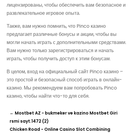
лицензированы, чтобы обеспечить вам безопасное и
развлекательное игровое опыта.
Также, вам нужно помнить, что Pinco казино
предлагает различные бонусы и акции, чтобы вы
могли начать играть с дополнительными средствами.
Вам нужно только зарегистрироваться и начать
играть, чтобы получить доступ к этим бонусам.
В целом, вход на официальный сайт Pinco казино –
это простой и безопасный способ играть в онлайн-
казино. Мы рекомендуем вам попробовать Pinco
казино, чтобы найти что-то для себя.
←
Mostbet AZ - bukmeker ve kazino Mostbet Giri
rsmi sayt.1472 (2)
Chicken Road - Online Casino Slot Combining