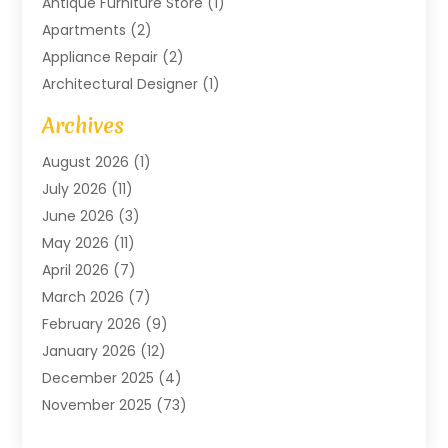
Antique Furniture Store
(1)
Apartments
(2)
Appliance Repair
(2)
Architectural Designer
(1)
Art Gallery
(1)
Archives
Arts And Entertainment
(4)
August 2026
(1)
Assam Black Tea
(1)
July 2026
(11)
Assisted Living Facility
(1)
June 2026
(3)
ATM Service
(1)
May 2026
(11)
Attorney
(1)
April 2026
(7)
Audiologist
(1)
March 2026
(7)
Auto Repair
(8)
February 2026
(9)
Automotive
(11)
January 2026
(12)
Automotive Repair
(2)
December 2025
(4)
Baby Products
(1)
November 2025
(73)
Beauty
(3)
October 2025
(15)
Beauty Salon
(3)