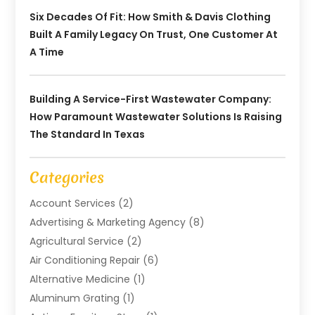
Six Decades Of Fit: How Smith & Davis Clothing
Built A Family Legacy On Trust, One Customer At
A Time
Building A Service-First Wastewater Company:
How Paramount Wastewater Solutions Is Raising
The Standard In Texas
Categories
Account Services
(2)
Advertising & Marketing Agency
(8)
Agricultural Service
(2)
Air Conditioning Repair
(6)
Alternative Medicine
(1)
Aluminum Grating
(1)