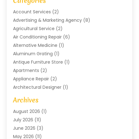
Categories
Account Services
(2)
Advertising & Marketing Agency
(8)
Agricultural Service
(2)
Air Conditioning Repair
(6)
Alternative Medicine
(1)
Aluminum Grating
(1)
Antique Furniture Store
(1)
Apartments
(2)
Appliance Repair
(2)
Architectural Designer
(1)
Art Gallery
(1)
Archives
Arts And Entertainment
(4)
August 2026
(1)
Assam Black Tea
(1)
July 2026
(11)
Assisted Living Facility
(1)
June 2026
(3)
ATM Service
(1)
May 2026
(11)
Attorney
(1)