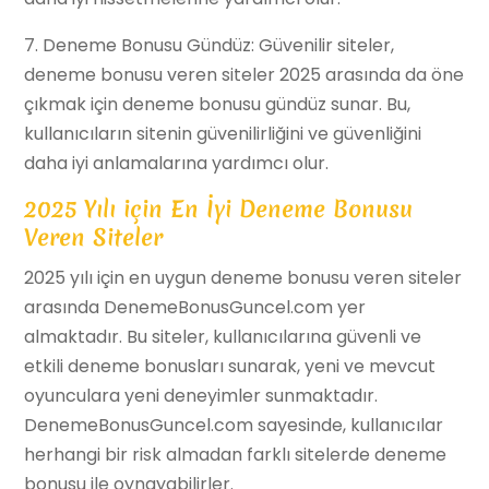
7. Deneme Bonusu Gündüz: Güvenilir siteler,
deneme bonusu veren siteler 2025 arasında da öne
çıkmak için deneme bonusu gündüz sunar. Bu,
kullanıcıların sitenin güvenilirliğini ve güvenliğini
daha iyi anlamalarına yardımcı olur.
2025 Yılı için En İyi Deneme Bonusu
Veren Siteler
2025 yılı için en uygun deneme bonusu veren siteler
arasında DenemeBonusGuncel.com yer
almaktadır. Bu siteler, kullanıcılarına güvenli ve
etkili deneme bonusları sunarak, yeni ve mevcut
oyunculara yeni deneyimler sunmaktadır.
DenemeBonusGuncel.com sayesinde, kullanıcılar
herhangi bir risk almadan farklı sitelerde deneme
bonusu ile oynayabilirler.