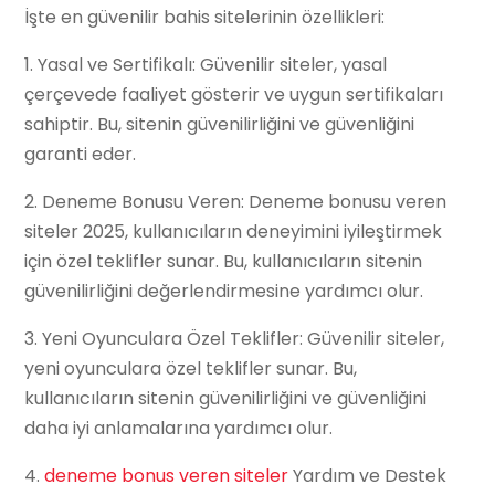
İşte en güvenilir bahis sitelerinin özellikleri:
1. Yasal ve Sertifikalı: Güvenilir siteler, yasal
çerçevede faaliyet gösterir ve uygun sertifikaları
sahiptir. Bu, sitenin güvenilirliğini ve güvenliğini
garanti eder.
2. Deneme Bonusu Veren: Deneme bonusu veren
siteler 2025, kullanıcıların deneyimini iyileştirmek
için özel teklifler sunar. Bu, kullanıcıların sitenin
güvenilirliğini değerlendirmesine yardımcı olur.
3. Yeni Oyunculara Özel Teklifler: Güvenilir siteler,
yeni oyunculara özel teklifler sunar. Bu,
kullanıcıların sitenin güvenilirliğini ve güvenliğini
daha iyi anlamalarına yardımcı olur.
4.
deneme bonus veren siteler
Yardım ve Destek