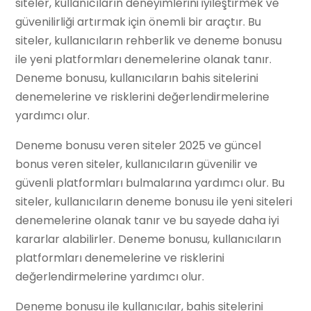
siteler, kullanıcıların deneyimlerini iyileştirmek ve
güvenilirliği artırmak için önemli bir araçtır. Bu
siteler, kullanıcıların rehberlik ve deneme bonusu
ile yeni platformları denemelerine olanak tanır.
Deneme bonusu, kullanıcıların bahis sitelerini
denemelerine ve risklerini değerlendirmelerine
yardımcı olur.
Deneme bonusu veren siteler 2025 ve güncel
bonus veren siteler, kullanıcıların güvenilir ve
güvenli platformları bulmalarına yardımcı olur. Bu
siteler, kullanıcıların deneme bonusu ile yeni siteleri
denemelerine olanak tanır ve bu sayede daha iyi
kararlar alabilirler. Deneme bonusu, kullanıcıların
platformları denemelerine ve risklerini
değerlendirmelerine yardımcı olur.
Deneme bonusu ile kullanıcılar, bahis sitelerini