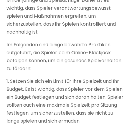
Minderjährige und Spielsüchtige. Daher ist es
wichtig, dass Spieler verantwortungsbewusst
spielen und Maßnahmen ergreifen, um
sicherzustellen, dass ihr Spielen kontrolliert und
nachhaltig ist.
Im Folgenden sind einige bewährte Praktiken
aufgeführt, die Spieler beim Online-Blackjack
befolgen können, um ein gesundes Spielverhalten
zu fördern:
1. Setzen Sie sich ein Limit für Ihre Spielzeit und Ihr
Budget. Es ist wichtig, dass Spieler vor dem Spielen
ein Budget festlegen und sich daran halten. Spieler
sollten auch eine maximale Spielzeit pro Sitzung
festlegen, um sicherzustellen, dass sie nicht zu
lange spielen und sich ermüden.