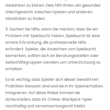
Gedanken zu klären. Dies hilft ihnen, ein gesundes
Gleichgewicht zwischen Spielen und anderen
Aktivitäten zu finden.
5. Suchen Sie Hilfe, wenn Sie merken, dass Sie ein
Problem mit Spielsucht haben. Spielsucht ist eine
ernste Erkrankung, die professionelle Hilfe
erfordert. Spieler, die Anzeichen von Spielsucht
bemerken, sollten sich an Beratungsstellen oder
Selbsthilfegruppen wenden, um Unterstützung zu
erhalten.
Es ist wichtig, dass Spieler sich dieser bewährten
Praktiken bewusst sind und sie in ihr Spielverhalten
integrieren. Auf diese Weise können sie
sicherstellen, dass ihr Online-Blackjack-Spiel
nachhaltig und verantwortungsvoll bleibt.