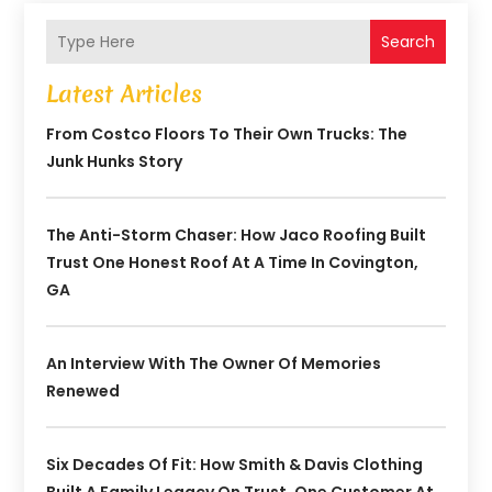
Search
Latest Articles
From Costco Floors To Their Own Trucks: The
Junk Hunks Story
The Anti-Storm Chaser: How Jaco Roofing Built
Trust One Honest Roof At A Time In Covington,
GA
An Interview With The Owner Of Memories
Renewed
Six Decades Of Fit: How Smith & Davis Clothing