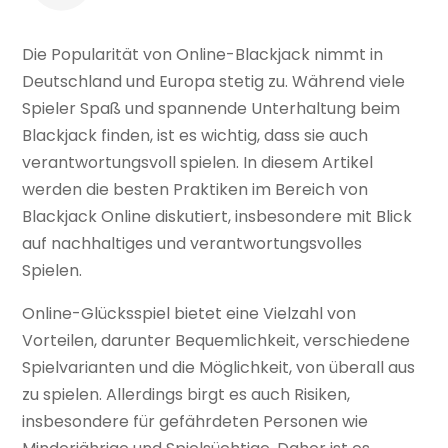
Die Popularität von Online-Blackjack nimmt in
Deutschland und Europa stetig zu. Während viele
Spieler Spaß und spannende Unterhaltung beim
Blackjack finden, ist es wichtig, dass sie auch
verantwortungsvoll spielen. In diesem Artikel
werden die besten Praktiken im Bereich von
Blackjack Online diskutiert, insbesondere mit Blick
auf nachhaltiges und verantwortungsvolles
Spielen.
Online-Glücksspiel bietet eine Vielzahl von
Vorteilen, darunter Bequemlichkeit, verschiedene
Spielvarianten und die Möglichkeit, von überall aus
zu spielen. Allerdings birgt es auch Risiken,
insbesondere für gefährdeten Personen wie