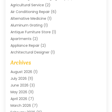
Agricultural Service
(2)
Air Conditioning Repair
(6)
Alternative Medicine
(1)
Aluminum Grating
(1)
Antique Furniture Store
(1)
Apartments
(2)
Appliance Repair
(2)
Architectural Designer
(1)
Art Gallery
(1)
Archives
Arts And Entertainment
(4)
August 2026
(1)
Assam Black Tea
(1)
July 2026
(11)
Assisted Living Facility
(1)
June 2026
(3)
ATM Service
(1)
May 2026
(11)
Attorney
(1)
April 2026
(7)
Audiologist
(1)
March 2026
(7)
Auto Repair
(8)