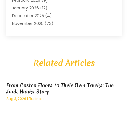
February 2026
(9)
Automotive
(11)
January 2026
(12)
Automotive Repair
(2)
December 2025
(4)
Baby Products
(1)
November 2025
(73)
Beauty
(3)
October 2025
(15)
Beauty Salon
(3)
September 2025
(13)
Bicycle Shop
(1)
August 2025
(9)
Biotechnology Company
(1)
July 2025
(11)
Boat Service
(1)
Related Articles
June 2025
(11)
Bookkeeping Services
(2)
May 2025
(6)
Building Materials Supplier
(1)
April 2025
(14)
Business
(752)
From Costco Floors to Their Own Trucks: The
March 2025
(8)
Business Management Consultant
(2)
Junk Hunks Story
February 2025
(5)
Buyer & Seller Land Broker
(1)
Aug 3, 2026
|
Business
January 2025
(10)
Cannabis Dispensary
(3)
December 2024
(3)
Cannabis Store
(5)
November 2024
(6)
Carpet Cleaning
(1)
October 2024
(9)
Carpet Cleaning Service
(2)