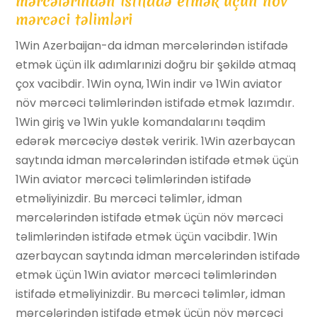
mərcələrindən istifadə etmək üçün növ
mərcəci təlimləri
1Win Azerbaijan-da idman mərcələrindən istifadə
etmək üçün ilk adımlarınizi doğru bir şəkildə atmaq
çox vacibdir. 1Win oyna, 1Win indir və 1Win aviator
növ mərcəci təlimlərindən istifadə etmək lazımdır.
1Win giriş və 1Win yukle komandalarını təqdim
edərək mərcəciyə dəstək veririk. 1Win azerbaycan
saytında idman mərcələrindən istifadə etmək üçün
1Win aviator mərcəci təlimlərindən istifadə
etməliyinizdir. Bu mərcəci təlimlər, idman
mərcələrindən istifadə etmək üçün növ mərcəci
təlimlərindən istifadə etmək üçün vacibdir. 1Win
azerbaycan saytında idman mərcələrindən istifadə
etmək üçün 1Win aviator mərcəci təlimlərindən
istifadə etməliyinizdir. Bu mərcəci təlimlər, idman
mərcələrindən istifadə etmək üçün növ mərcəci