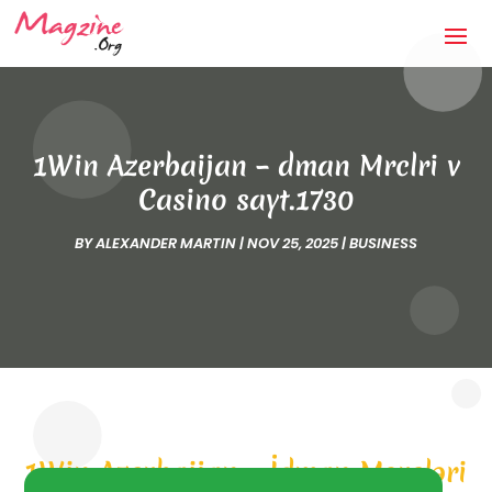
1Win Azerbaijan – dman Mrclri v
Casino sayt.1730
BY
ALEXANDER MARTIN
|
NOV 25, 2025
|
BUSINESS
1Win Azerbaijan – İdman Mərcləri