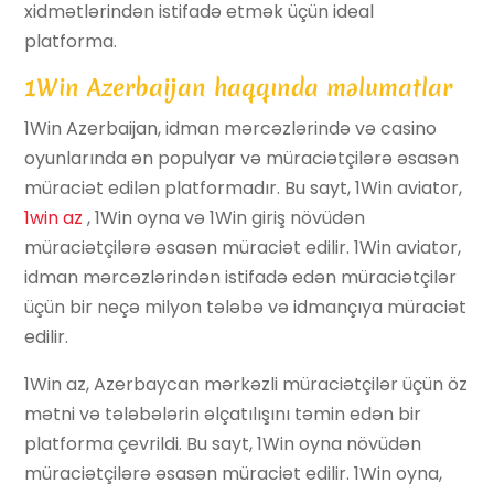
xidmətlərindən istifadə etmək üçün ideal
platforma.
1Win Azerbaijan haqqında məlumatlar
1Win Azerbaijan, idman mərcəzlərində və casino
oyunlarında ən populyar və müraciətçilərə əsasən
müraciət edilən platformadır. Bu sayt, 1Win aviator,
1win az
, 1Win oyna və 1Win giriş növüdən
müraciətçilərə əsasən müraciət edilir. 1Win aviator,
idman mərcəzlərindən istifadə edən müraciətçilər
üçün bir neçə milyon tələbə və idmançıya müraciət
edilir.
1Win az, Azerbaycan mərkəzli müraciətçilər üçün öz
mətni və tələbələrin əlçatılışını təmin edən bir
platforma çevrildi. Bu sayt, 1Win oyna növüdən
müraciətçilərə əsasən müraciət edilir. 1Win oyna,